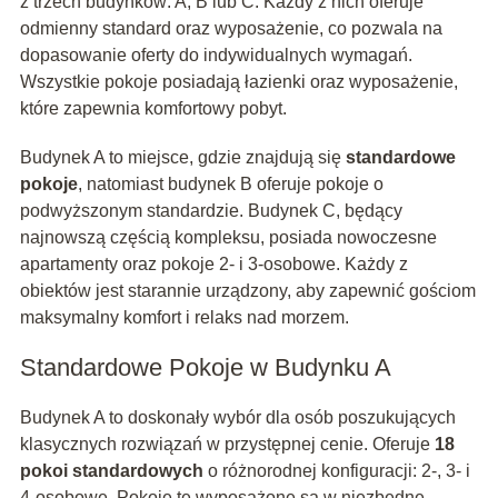
z trzech budynków: A, B lub C. Każdy z nich oferuje
odmienny standard oraz wyposażenie, co pozwala na
dopasowanie oferty do indywidualnych wymagań.
Wszystkie pokoje posiadają łazienki oraz wyposażenie,
które zapewnia komfortowy pobyt.
Budynek A to miejsce, gdzie znajdują się
standardowe
pokoje
, natomiast budynek B oferuje pokoje o
podwyższonym standardzie. Budynek C, będący
najnowszą częścią kompleksu, posiada nowoczesne
apartamenty oraz pokoje 2- i 3-osobowe. Każdy z
obiektów jest starannie urządzony, aby zapewnić gościom
maksymalny komfort i relaks nad morzem.
Standardowe Pokoje w Budynku A
Budynek A to doskonały wybór dla osób poszukujących
klasycznych rozwiązań w przystępnej cenie. Oferuje
18
pokoi standardowych
o różnorodnej konfiguracji: 2-, 3- i
4-osobowe. Pokoje te wyposażone są w niezbędne